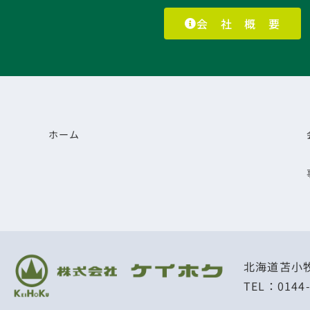
会 社 概 要
ホーム
北海道苫小牧
TEL：0144-